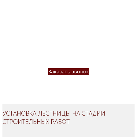
делает все необходимые замеры Вашего
помещения
отмечает все особенности помещения,
технические характеристики (материал
стен, пола, коммуникации
обсуждает с Заказчиком все пожелания к
конструкции лестницы
озвучивает примерную стоимость
лестницы
Заказать звонок
УСТАНОВКА ЛЕСТНИЦЫ НА СТАДИИ
СТРОИТЕЛЬНЫХ РАБОТ