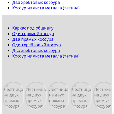
Два хребтовых косоура
Косоур из листа металла (тетива)
Каркас под обшивку
Один прямой косоур
Два прямых косоура
Один хребтовый косоур
Два хребтовых косоура
Косоур из листа металла (тетива)