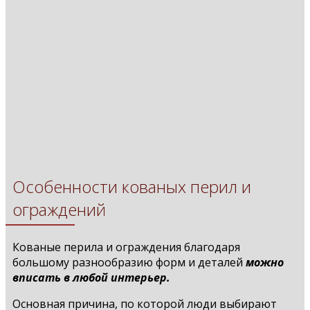
Кованые перила
Кованые перила с патиной
Кованые перила с патиной
Кованые перила
Кованые перила с патиной
Кованые перила с патиной
Кованые перила
Кованые перила
Кованые перила
Кованые ограждения
Кованые перила
Кованые перила
Кованые ограждения
Кованые ограждения
Особенности кованых перил и
ограждений
Кованые перила и ограждения благодаря
большому разнообразию форм и деталей
можно
вписать в любой интерьер.
Основная причина, по которой люди выбирают