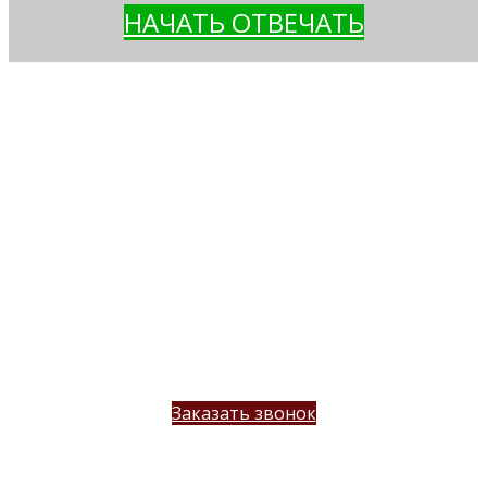
НАЧАТЬ ОТВЕЧАТЬ
ВЫЕЗД ИНЖЕНЕРА НА ЗАМЕР
делает все необходимые замеры Вашего
помещения
отмечает все особенности помещения,
технические характеристики (материал
стен, пола, коммуникации
обсуждает с Заказчиком все пожелания к
конструкции лестницы
озвучивает примерную стоимость
лестницы
Заказать звонок