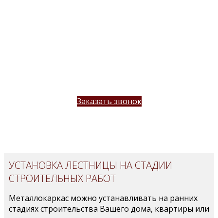
помещения
отмечает все особенности помещения,
технические характеристики (материал
стен, пола, коммуникации
обсуждает с Заказчиком все пожелания к
конструкции лестницы
озвучивает примерную стоимость
лестницы
Заказать звонок
УСТАНОВКА ЛЕСТНИЦЫ НА СТАДИИ
СТРОИТЕЛЬНЫХ РАБОТ
Металлокаркас можно устанавливать на ранних
стадиях строительства Вашего дома, квартиры или