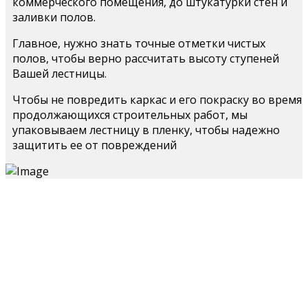
коммерческого помещения, до штукатурки стен и
заливки полов.
Главное, нужно знать точные отметки чистых
полов, чтобы верно рассчитать высоту ступеней
Вашей лестницы.
Чтобы не повредить каркас и его покраску во время
продолжающихся строительных работ, мы
упаковываем лестницу в пленку, чтобы надежно
защитить ее от повреждений
Покраска металлокаркаса на производстве
Зачистка металла и швов
Зачистка металла и швов
Зачистка металла и швов
Качественная и незаметная зачистка швов
Покрытие металла патиной