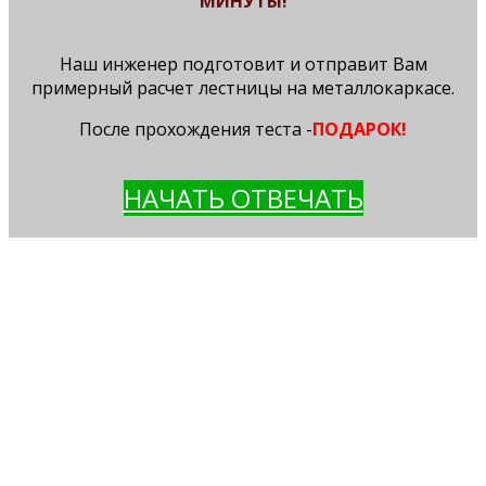
МИНУТЫ!
Наш инженер подготовит и отправит Вам
примерный расчет лестницы на металлокаркасе.
После прохождения теста -
ПОДАРОК!
НАЧАТЬ ОТВЕЧАТЬ
ВЫЕЗД ИНЖЕНЕРА НА ЗАМЕР
делает все необходимые замеры Вашего
помещения
отмечает все особенности помещения,
технические характеристики (материал
стен, пола, коммуникации
обсуждает с Заказчиком все пожелания к