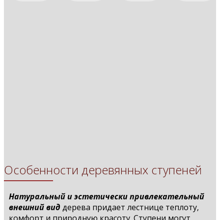
Деревянные ступени
Деревянные ступени
Деревянные ступени
Деревянные ступени
Деревянные ступени
Деревянные ступени
Деревянные ступени
Деревянные ступени
Деревянные ступени
Деревянные ступени
Деревянные ступени
Деревянные ступени
Деревянные ступени
Деревянные ступени
Деревянные ступени
Особенности деревянных ступеней
Натуральный и эстетически привлекательный
внешний вид
дерева придает лестнице теплоту,
комфорт и природную красоту. Ступени могут