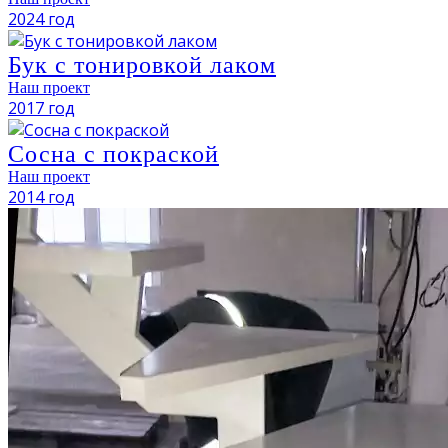
2024 год
Бук с тонировкой лаком
Наш проект
2017 год
Сосна с покраской
Наш проект
2014 год