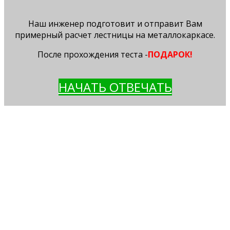
Наш инженер подготовит и отправит Вам
примерный расчет лестницы на металлокаркасе.
После прохождения теста -
ПОДАРОК!
НАЧАТЬ ОТВЕЧАТЬ
ВЫЕЗД ИНЖЕНЕРА НА ЗАМЕР
делает все необходимые замеры Вашего
помещения
отмечает все особенности помещения,
технические характеристики (материал
стен, пола, коммуникации
обсуждает с Заказчиком все пожелания к
конструкции лестницы