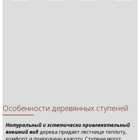
Деревянные ступени
Деревянные ступени
Деревянные ступени
Деревянные ступени
Деревянные ступени
Деревянные ступени
Деревянные ступени
Деревянные ступени
Деревянные ступени
Деревянные ступени
Деревянные ступени
Деревянные ступени
Деревянные ступени
Деревянные ступени
Деревянные ступени
Особенности деревянных ступеней
Натуральный и эстетически привлекательный
внешний вид
дерева придает лестнице теплоту,
комфорт и природную красоту. Ступени могут